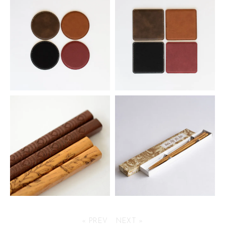
1,375円(税込)
1,650円(税込)
シンセティックレザーコースタ
シンセティックレザーコースタ
ー 丸型
ー 角型
253円(税込)
253円(税込)
天然木 木箸
箸用 紙箱
« PREV
NEXT »
253円(税込)
99円(税込)