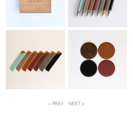
レーザー加工用バンブーパターン
シンセティックレザーボールペン
シート
594円(税込)
2,035円(税込)
シンセティックレザーペンスリー
シンセティックレザーコースタ
ブ
ー 丸型
« PREV
NEXT »
264円(税込)
253円(税込)