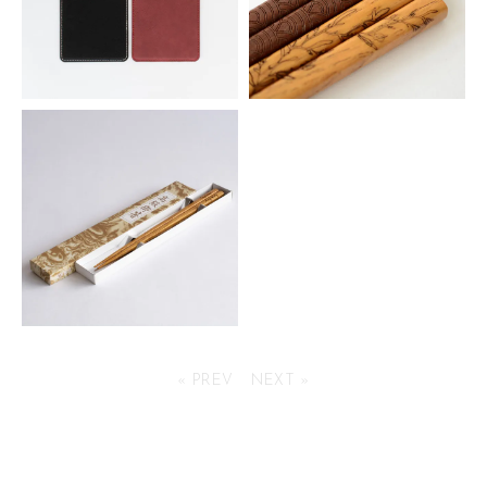
シンセティックレザーコースタ
天然木 木箸
ー 角型
253円(税込)
253円(税込)
箸用 紙箱
« PREV
NEXT »
99円(税込)