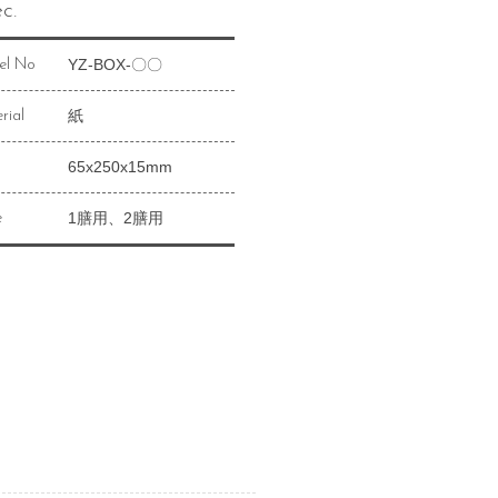
c.
YZ-BOX-〇〇
el No
紙
rial
65x250x15mm
1膳用、2膳用
e