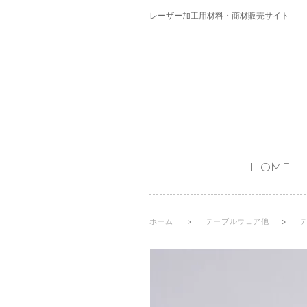
レーザー加工用材料・商材販売サイト
HOME
ホーム
>
テーブルウェア他
>