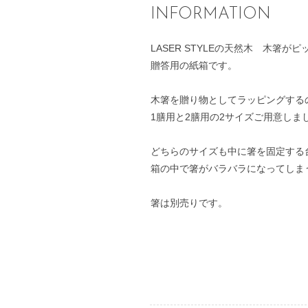
INFORMATION
LASER STYLEの
天然木 木箸
がピ
贈答用の紙箱です。
木箸を贈り物としてラッピングする
1膳用と2膳用の2サイズご用意しま
どちらのサイズも中に箸を固定する
箱の中で箸がバラバラになってしま
箸は別売りです。