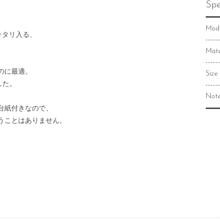
Spe
Mod
ッタリ入る、
Mate
のに最適。
Size
した。
Not
台紙付きなので、
うことはありません。