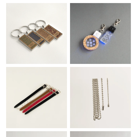
ネジ式カシメ ２個セット
アクリル用ＬＥＤペンライト
165円(税込)
660円(税込)
キーホルダー用メタルフレーム
充電式ＬＥＤチャーム
473円(税込)
583円(税込)
タグ用革ベルト
ボールチェーン