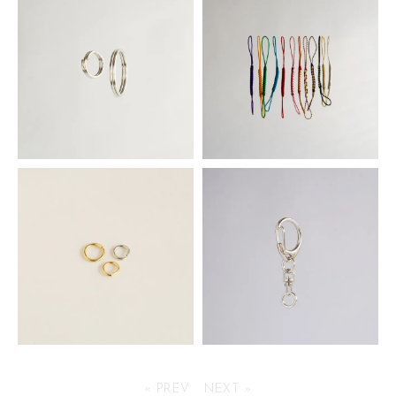
550円(税込)
187円(税込)
Wリングセット
ストラップ用根付紐
132円(税込)
55円(税込)
丸カン 10個入り
ナスカンシルバー
« PREV
NEXT »
198円(税込)
66円(税込)