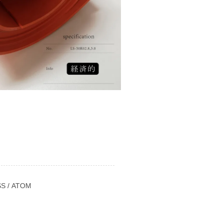
SS
/
ATOM