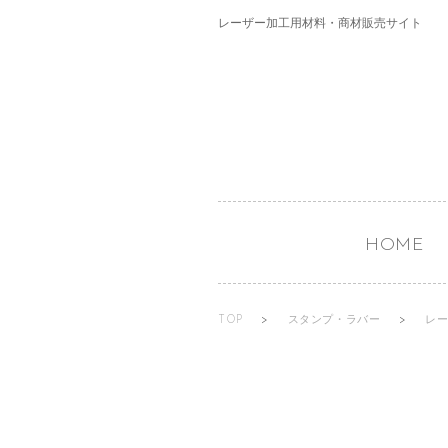
レーザー加工用材料・商材販売サイト
HOME
TOP
>
スタンプ・ラバー
>
レ