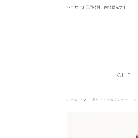
レーザー加工用材料・商材販売サイト
HOME
ホーム
>
表札・ネームプレート
>