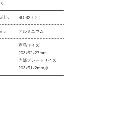
c.
SD-82-〇〇
l No.
アルミニウム
rial
商品サイズ
203x52x27mm
内部プレートサイズ
203x51x2mm厚