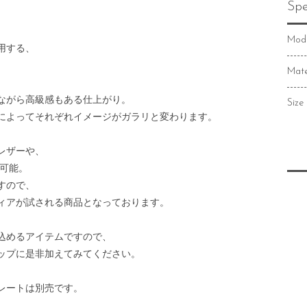
Spe
Mode
用する、
Mate
ながら高級感もある仕上がり。
Size
によってそれぞれイメージがガラリと変わります。
レザーや、
み可能。
すので、
ィアが試される商品となっております。
込めるアイテムですので、
ップに是非加えてみてください。
レートは別売です。