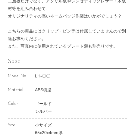
二層板だけでなく、アクリル板やシンセティックレザー・木板
材等を組み合わせて、
オリジナリティの高いネームバッジ作製はいかがでしょう？
こちらの商品にはクリップ・ピン等は付属していませんので別
途お求めください。
また、写真内に使用されているプレート類も別売りです。
Spec.
LH-〇〇
Model No.
ABS樹脂
Material
ゴールド
Color
シルバー
小サイズ
Size
65x20x4mm厚