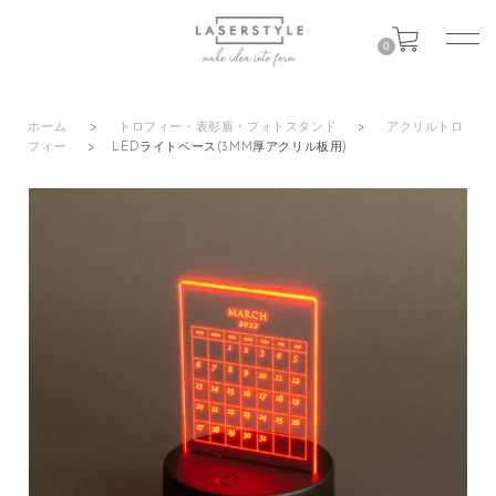
0
ホーム
>
トロフィー・表彰盾・フォトスタンド
>
アクリルトロ
フィー
>
LEDライトベース(3MM厚アクリル板用)