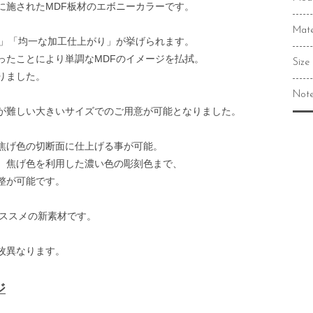
に施されたMDF板材のエボニーカラーです。
Mate
さ」「均一な加工仕上がり」が挙げられます。
ったことにより単調なMDFのイメージを払拭。
Size
りました。
Not
が難しい大きいサイズでのご用意が可能となりました。
焦げ色の切断面に仕上げる事が可能。
、焦げ色を利用した濃い色の彫刻色まで、
整が可能です。
オススメの新素材です。
枚異なります。
ジ