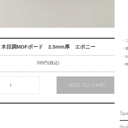
・
木目調MDFボード 2.5mm厚 エボニー
・
・
935円(税込)
・
ADD TO CART
Spe
Mod