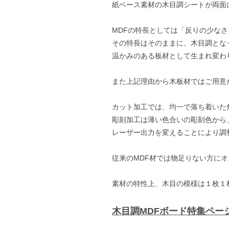
紙ベース素材の木目調シートが両面
MDFの特長としては「反りの少な
その特長はそのままに、木目調とな
温かみのある板材として生まれ変わ
また上記理由から木板材ではご用意
カット加工では、均一で落ち着いた
彫刻加工は薄い色合いの彫刻色から
レーザー出力を変えることにより調
従来のMDF材では物足りない方に
素材の特性上、木目の模様は１枚１
木目調MDFボード特集ペー