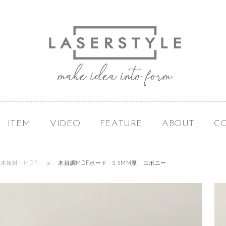
ITEM
VIDEO
FEATURE
ABOUT
C
木板材・MDF
>
木目調MDFボード 2.5MM厚 エボニー